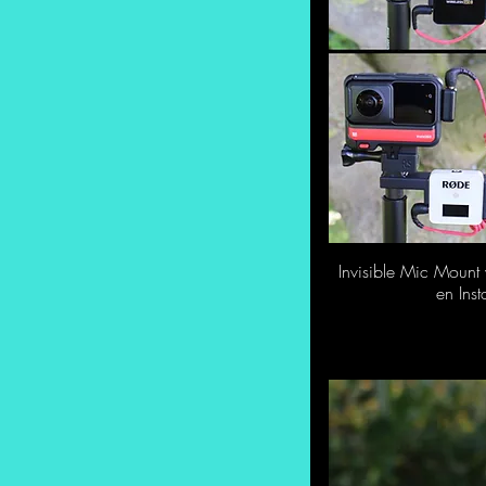
Invisible Mic Mount
S
en In