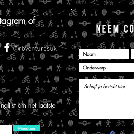
stagram of
NEEM C
@rbventuresuk
glijst om het laatste
Meedoen