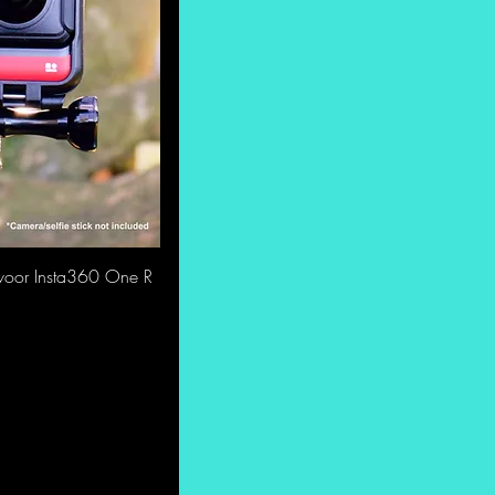
 voor Insta360 One R
ht