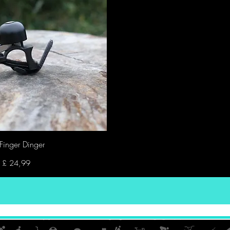
Finger Dinger
nel overzicht
Prijs
£ 24,99