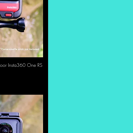
 voor Insta360 One RS
ht