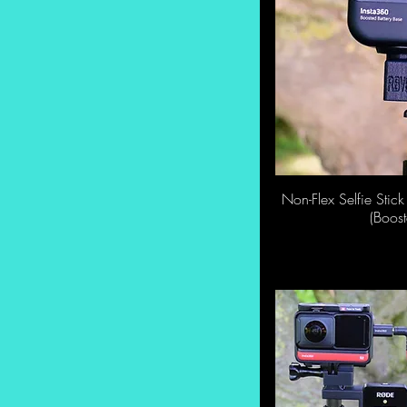
Non-Flex Selfie Sti
S
(Boost