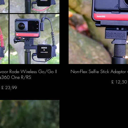
 voor Rode Wireless Go/Go II
nel overzicht
Non-Flex Selfie Stick Adaptor
Snel overzic
sta360 One R/RS
Prijs
£ 12,50
Prijs
£ 23,99