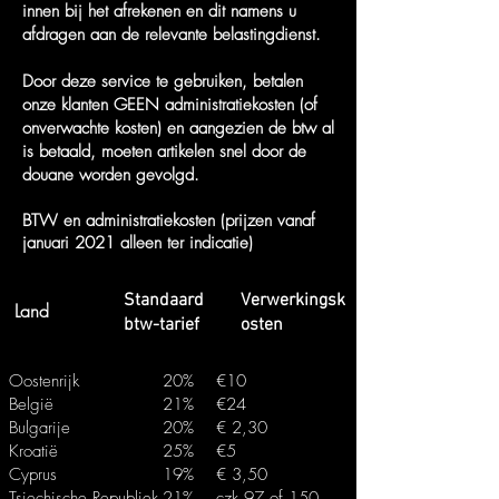
innen bij het afrekenen en dit namens u
afdragen aan de relevante belastingdienst.
Door deze service te gebruiken, betalen
onze klanten GEEN administratiekosten (of
onverwachte kosten) en aangezien de btw al
is betaald, moeten artikelen snel door de
douane worden gevolgd.
BTW en administratiekosten (prijzen vanaf
januari 2021 alleen ter indicatie)
Standaard
Verwerkingsk
Land
btw-tarief
osten
Oostenrijk
20%
€10
België
21%
€24
Bulgarije
20%
€ 2,30
Kroatië
25%
€5
Cyprus
19%
€ 3,50
Tsjechische Republiek
21%
czk 97 of 150