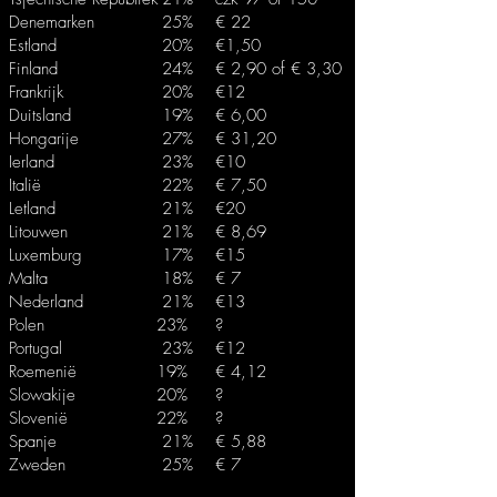
Denemarken
25%
€ 22
Estland
20%
€1,50
Finland
24%
€ 2,90 of € 3,30
Frankrijk
20%
€12
Duitsland
19%
€ 6,00
Hongarije
27%
€ 31,20
Ierland
23%
€10
Italië
22%
€ 7,50
Letland
21%
€20
Litouwen
21%
€ 8,69
Luxemburg
17%
€15
Malta
18%
€ 7
Nederland
21%
€13
Polen
23%
?
Portugal
23%
€12
Roemenië
19%
€ 4,12
Slowakije
20%
?
Slovenië
22%
?
Spanje
21%
€ 5,88
Zweden
25%
€ 7