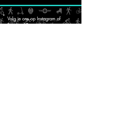
Volg je ons op
Instagram of
Facebook?
@rbventuresuk
@finger_dingeruk
@rbventuresuk
Word lid van onze mailinglijst om
het laatste nieuws te ontvangen!
Meedoen