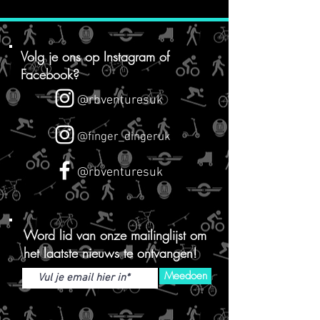
Volg je ons op
Instagram of
Facebook?
@rbventuresuk
@finger_dingeruk
@rbventuresuk
Word lid van onze mailinglijst om
het laatste nieuws te ontvangen!
Meedoen