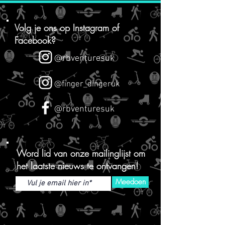
Volg je ons op
Instagram of
Facebook?
@rbventuresuk
@finger_dingeruk
@rbventuresuk
Word lid van onze mailinglijst om
het laatste nieuws te ontvangen!
Meedoen