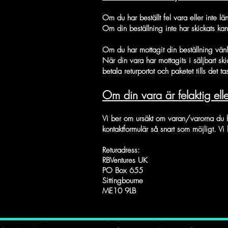
Om du har beställt fel vara eller inte lä
Om din beställning inte har skickats kan
Om du har mottagit din beställning vänl
När din vara har mottagits i säljbart ski
betala returportot och paketet tills det t
Om din vara är felaktig ell
Vi ber om ursäkt om varan/varorna du har
kontaktformulär så snart som möjligt. Vi
Returadress:
RBVentures UK
PO Box 655
Sittingbourne
ME10 9LB