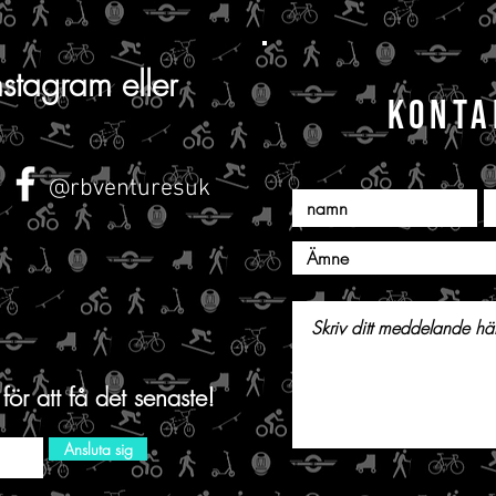
nstagram eller
KONTA
@rbventuresuk
för att få det senaste!
Ansluta sig