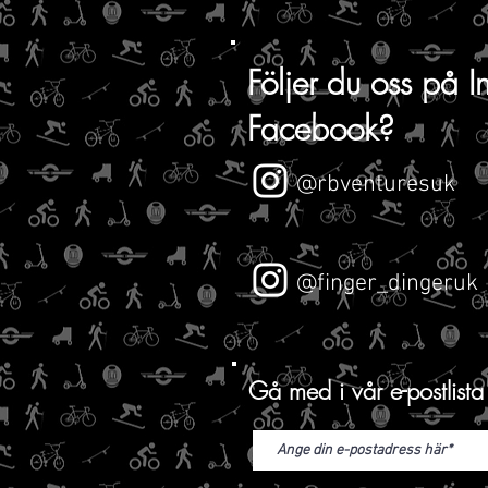
Följer du oss på
I
Facebook?
@rbventuresuk
@finger_dingeruk
Gå med i vår e-postlista 