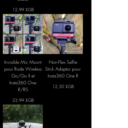
Prix
12,99 £GB
Invisible Mic Mount
Non-Flex Selfie
pour Rode Wireless
Stick Adaptor pour
Go/Go II et
Insta360 One R
Insta360 One
Prix
12,50 £GB
R/RS
Prix
23,99 £GB