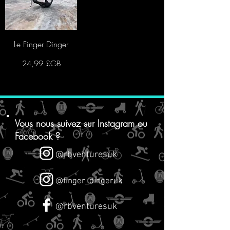
Le Finger Dinger
Prix
24,99 £GB
Vous nous suivez sur
Instagram ou
Facebook ?
@rbventuresuk
@finger_dingeruk
@rbventuresuk