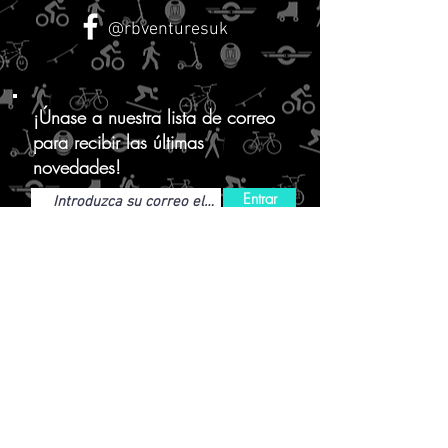
Diferentes versiones disponibles:
@rbventuresuk
Non-Flex Selfie Stick Adaptor para
Insta360 One R (Boosted Battery Base)
Non-Flex Selfie Stick Adaptor para
Insta360 One RS
¡Únase a nuestra lista de correo
para recibir las últimas
novedades!
Entrar
CONTÁCTENOS