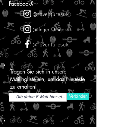
Facebook?
@rbventuresuk
@finger_dingeruk
@rbventuresuk
Tragen Sie sich in unsere
Mailingliste ein, um das Neueste
zu erhalten!
Verbinden
KONTAKTIERE UNS