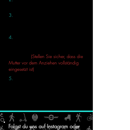
auf die Gummitülle auf
3.
Ziehen Sie die Schraube vollständig
an und lösen Sie sie dann 6,5
Umdrehungen
4.
Bringen Sie die Glocke in der
richtigen Position an der Halterung an,
achten Sie darauf, sie nicht zu fest
anzuziehen
(Stellen Sie sicher, dass die
Mutter vor dem Anziehen vollständig
eingesetzt ist)
5.
Sichern Sie schließlich den Gurt an
Ort und Stelle
Folgst du uns auf
Instagram oder